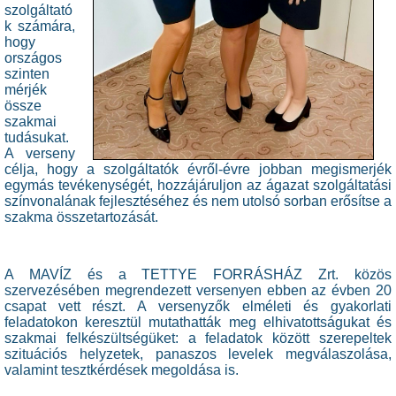
szolgáltató
k számára,
hogy
országos
szinten
mérjék
össze
szakmai
tudásukat.
A verseny
célja, hogy a szolgáltatók évről-évre jobban megismerjék
egymás tevékenységét, hozzájáruljon az ágazat szolgáltatási
színvonalának fejlesztéséhez és nem utolsó sorban erősítse a
szakma összetartozását.
A MAVÍZ és a TETTYE FORRÁSHÁZ Zrt. közös
szervezésében megrendezett versenyen ebben az évben 20
csapat vett részt. A versenyzők elméleti és gyakorlati
feladatokon keresztül mutathatták meg elhivatottságukat és
szakmai felkészültségüket: a feladatok között szerepeltek
szituációs helyzetek, panaszos levelek megválaszolása,
valamint tesztkérdések megoldása is.