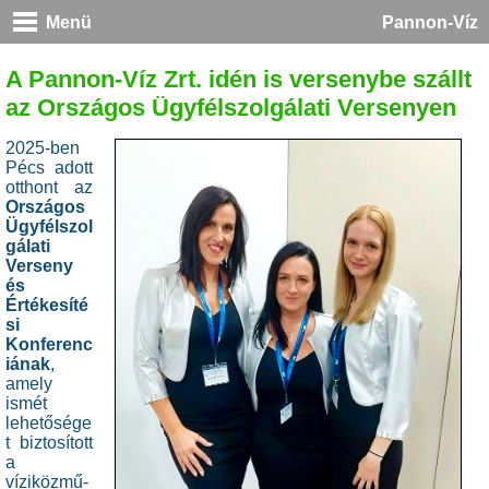
Menü
Pannon-Víz
A Pannon-Víz Zrt. idén is versenybe szállt
az Országos Ügyfélszolgálati Versenyen
2025-ben
Pécs adott
otthont az
Országos
Ügyfélszol
gálati
Verseny
és
Értékesíté
si
Konferenc
iának
,
amely
ismét
lehetősége
t biztosított
a
víziközmű-