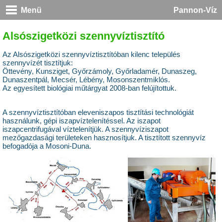
Menü
Pannon-Víz
Alsószigetközi szennyvíztisztító
Az Alsószigetközi szennyvíztisztítóban kilenc település
szennyvízét tisztítjuk:
Öttevény, Kunsziget, Győrzámoly, Győrladamér, Dunaszeg,
Dunaszentpál, Mecsér, Lébény, Mosonszentmiklós.
Az egyesített biológiai műtárgyat 2008-ban felújítottuk.
A szennyvíztisztítóban eleveniszapos tisztítási technológiát
használunk, gépi iszapvíztelenítéssel. Az iszapot
iszapcentrifugával víztelenítjük. A szennyvíziszapot
mezőgazdasági területeken hasznosítjuk. A tisztított szennyvíz
befogadója a Mosoni-Duna.