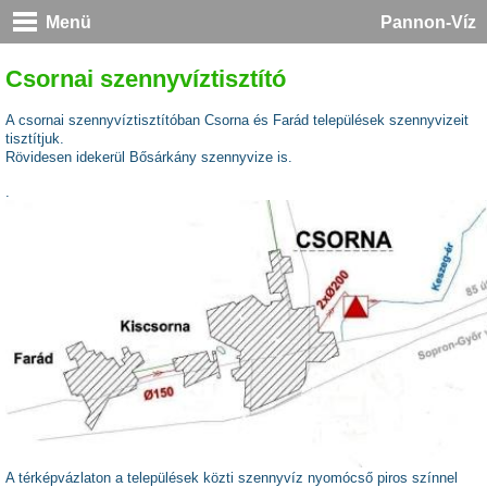
Menü
Pannon-Víz
Csornai szennyvíztisztító
A csornai szennyvíztisztítóban Csorna és Farád települések szennyvizeit
tisztítjuk.
Rövidesen idekerül Bősárkány szennyvize is.
.
A térképvázlaton a települések közti szennyvíz nyomócső piros színnel