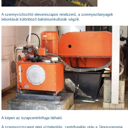
A szennyvíztisztító eleveniszapos rendszerű, a szennyezőanyagok
lebontását különböző baktériumkultúrák végzik.
A képen az iszapcentritrifuga látható.
A szennyvíziszapot gépi víztelenítés, centrifugálás után a Jánossomorjai