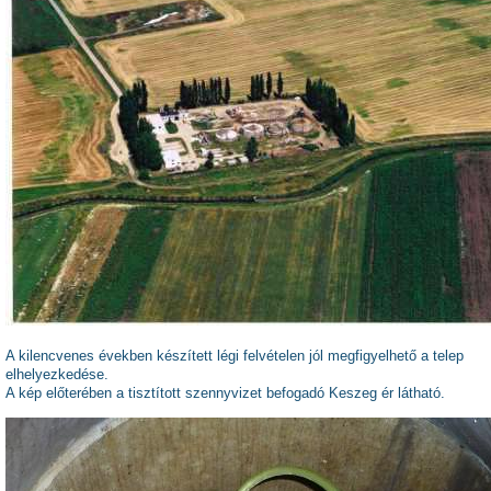
A kilencvenes években készített légi felvételen jól megfigyelhető a telep
elhelyezkedése.
A kép előterében a tisztított szennyvizet befogadó Keszeg ér látható.