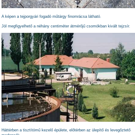
A képen a tejporgyári fogadó műtárgy finomrácsa látható.
Jól megfigyelhető a néhány centiméter átmérőjű csomókban kivált tejzsír.
Háttérben a tisztítómű kezelő épülete, előtérben az ülepítő és levegőztető