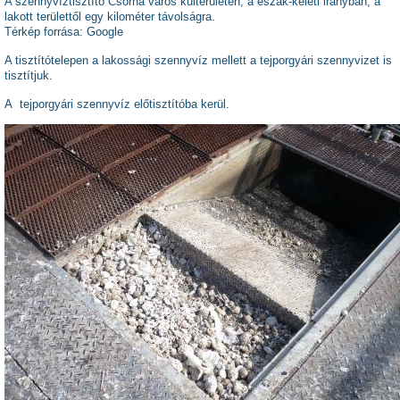
A szennyvíztisztító Csorna város külterületén, a észak-keleti irányban,
a
lakott területtől egy kilométer távolságra.
Térkép forrása: Google
A tisztítótelepen a lakossági szennyvíz mellett a tejporgyári szennyvizet is
tisztítjuk.
A tejporgyári szennyvíz előtisztítóba kerül.