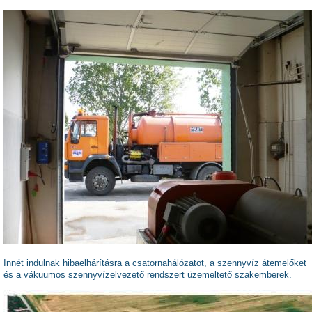
Innét indulnak hibaelhárításra a csatornahálózatot, a szennyvíz átemelőket
és a vákuumos szennyvízelvezető rendszert üzemeltető szakemberek.