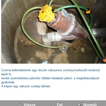
Csorna belterületének egy részén vákuumos szennyvízelezető rendszer
épült ki,
ennek üzemeltetése jelentős többlet feladatot jelent, a meghibásodások
gyakoriak.
A képen egy vákuum szelep látható.
.
Vissza
Fel
Normál