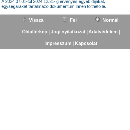
A 2024.07.01-től 2024.12.31-ig érvényes egyéb díjakat,
egységárakat tartalmazó dokumentum
innen tölthető le
.
Vissza
Fel
Normál
Oldaltérkép
|
Jogi nyilatkozat
|
Adatvédelem
|
Impresszum
|
Kapcsolat