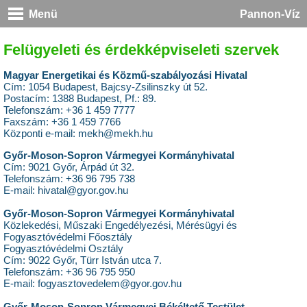
Menü
Pannon-Víz
Felügyeleti és érdekképviseleti szervek
Magyar Energetikai és Közmű-szabályozási Hivatal
Cím: 1054 Budapest, Bajcsy-Zsilinszky út 52.
Postacím: 1388 Budapest, Pf.: 89.
Telefonszám: +36 1 459 7777
Faxszám: +36 1 459 7766
Központi e-mail: mekh@mekh.hu
Győr-Moson-Sopron Vármegyei Kormányhivatal
Cím: 9021 Győr, Árpád út 32.
Telefonszám: +36 96 795 738
E-mail: hivatal@gyor.gov.hu
Győr-Moson-Sopron Vármegyei Kormányhivatal
Közlekedési, Műszaki Engedélyezési, Mérésügyi és
Fogyasztóvédelmi Főosztály
Fogyasztóvédelmi Osztály
Cím: 9022 Győr, Türr István utca 7.
Telefonszám: +36 96 795 950
E-mail: fogyasztovedelem@gyor.gov.hu
Győr-Moson-Sopron Vármegyei Békéltető Testület