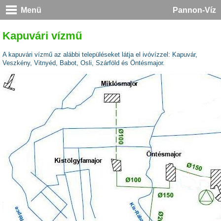
Menü
Pannon-Víz
Kapuvári vízmű
A kapuvári vízmű az alábbi településeket látja el ivóvízzel: Kapuvár,
Veszkény, Vitnyéd, Babot, Osli, Szárföld és Öntésmajor.