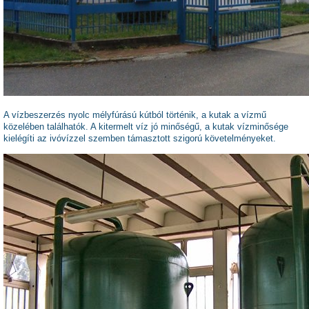
A vízbeszerzés nyolc mélyfúrású kútból történik, a kutak a vízmű
közelében találhatók. A kitermelt víz jó minőségű, a kutak vízminősége
kielégíti az
ivóvízzel szemben támasztott szigorú követelményeket.