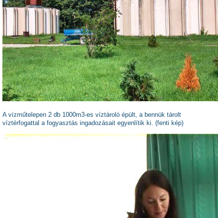
A vízműtelepen 2 db 1000m3-es víztároló épült, a bennük tárolt
víztérfogattal a fogyasztás ingadozásait egyenlítik ki. (fenti kép)