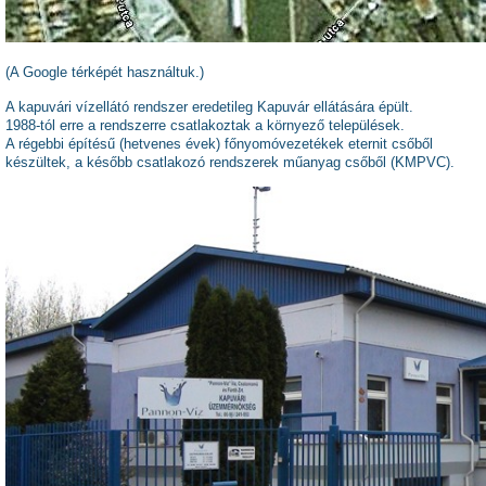
(A Google térképét használtuk.)
A
kapuvári vízellátó rendszer eredetileg Kapuvár ellátására épült.
1988-tól erre a rendszerre csatlakoztak a környező települések.
A régebbi építésű (hetvenes évek) főnyomóvezetékek eternit csőből
készültek, a később csatlakozó rendszerek műanyag csőből (KMPVC).