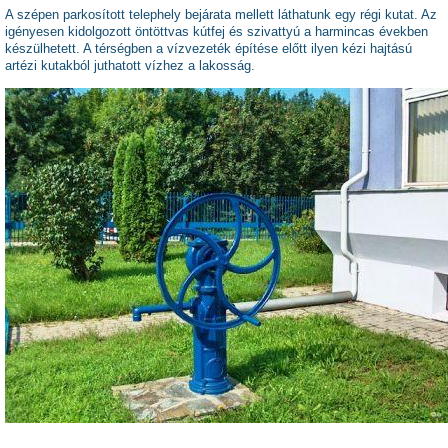
A szépen parkosított telephely bejárata mellett láthatunk egy régi kutat. Az
igényesen kidolgozott öntöttvas kútfej és szivattyú a harmincas években
készülhetett. A térségben a vízvezeték építése előtt ilyen kézi hajtású
artézi kutakból juthatott vízhez a lakosság.