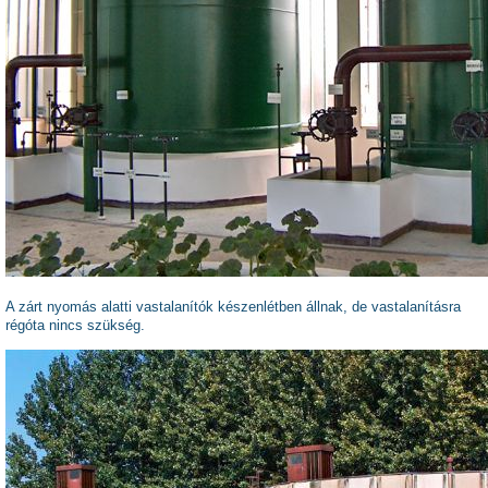
A zárt nyomás alatti vastalanítók készenlétben állnak, de vastalanításra
régóta nincs szükség.