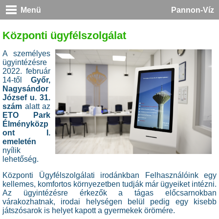
Menü
Pannon-Víz
Központi ügyfélszolgálat
A személyes
ügyintézésre
2022. február
14-től
Győr,
Nagysándor
József u. 31.
szám
alatt az
ETO Park
Élményközp
ont I.
emeletén
nyílik
lehetőség.
Központi Ügyfélszolgálati irodánkban
Felhasználóink egy
kellemes, komfortos környezetben tudják már ügyeiket intézni.
Az ügyintézésre érkezők a tágas előcsarnokban
várakozhatnak, irodai helységen belül pedig egy kisebb
játszósarok is helyet kapott a gyermekek örömére.