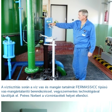
A víztisztítás során a víz vas és mangán tartalmát FERMASSICC típúsú
vas-mangántalanító berendezéssel, vegyszermentes technológiával
távolítjuk el. Petres Norbert a vízmintavételi helyet ellenőrzi.