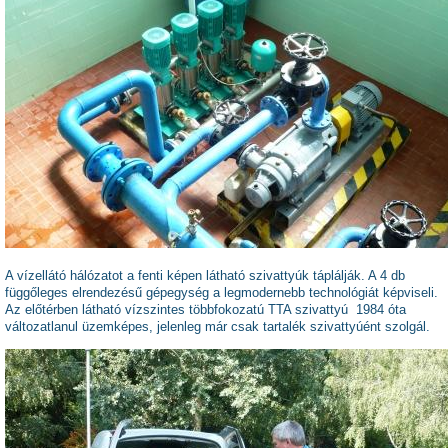
A vízellátó hálózatot a fenti képen látható szivattyúk táplálják. A 4 db
függőleges elrendezésű gépegység a legmodernebb technológiát képviseli.
Az előtérben látható vízszintes többfokozatú TTA szivattyú 1984 óta
változatlanul üzemképes, jelenleg már csak tartalék szivattyúént szolgál.