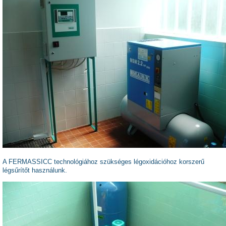
A FERMASSICC technológiához szükséges légoxidációhoz korszerű
légsűrítőt használunk.