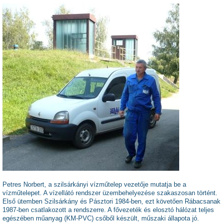
Petres Norbert, a szilsárkányi vízműtelep vezetője mutatja be a
vízműtelepet.
A vízellátó rendszer üzembehelyezése szakaszosan történt.
Első ütemben Szilsárkány és Pásztori 1984-ben, ezt követően Rábacsanak
1987-ben csatlakozott a rendszerre. A fővezeték és elosztó hálózat teljes
egészében műanyag (KM-PVC) csőből készült, műszaki állapota jó.