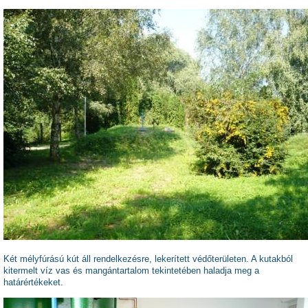
Két mélyfúrású kút áll rendelkezésre, lekerített védőterületen. A kutakból
kitermelt víz vas és mangántartalom tekintetében haladja meg a
határértékeket.