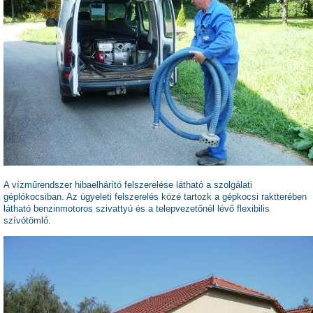
A vízműrendszer hibaelhárító felszerelése látható a szolgálati
géplókocsiban. Az ügyeleti felszerelés közé tartozk a gépkocsi raktterében
látható benzinmotoros szivattyú és a telepvezetőnél lévő flexibilis
szívótömlő.