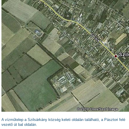
A vízműtelep a Szilsárkány község keleti oldalán található, a Pásztori fel
é
vezető út bal oldalán.