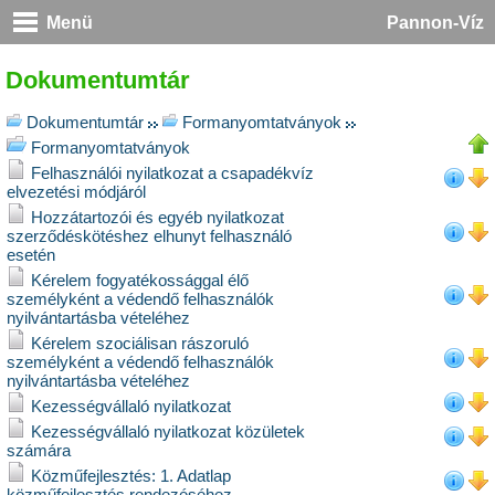
Menü
Pannon-Víz
Dokumentumtár
Dokumentumtár
Formanyomtatványok
Formanyomtatványok
Felhasználói nyilatkozat a csapadékvíz
elvezetési módjáról
Hozzátartozói és egyéb nyilatkozat
szerződéskötéshez elhunyt felhasználó
esetén
Kérelem fogyatékossággal élő
személyként a védendő felhasználók
nyilvántartásba vételéhez
Kérelem szociálisan rászoruló
személyként a védendő felhasználók
nyilvántartásba vételéhez
Kezességvállaló nyilatkozat
Kezességvállaló nyilatkozat közületek
számára
Közműfejlesztés: 1. Adatlap
közműfejlesztés rendezéséhez