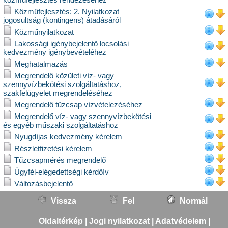
Közműfejlesztés: 2. Nyilatkozat
jogosultság (kontingens) átadásáról
Közműnyilatkozat
Lakossági igénybejelentő locsolási
kedvezmény igénybevételéhez
Meghatalmazás
Megrendelő közületi víz- vagy
szennyvízbekötési szolgáltatáshoz,
szakfelügyelet megrendeléséhez
Megrendelő tűzcsap vízvételezéséhez
Megrendelő víz- vagy szennyvízbekötési
és egyéb műszaki szolgáltatáshoz
Nyugdíjas kedvezmény kérelem
Részletfizetési kérelem
Tűzcsapmérés megrendelő
Ügyfél-elégedettségi kérdőív
Változásbejelentő
Vissza
Fel
Normál
Oldaltérkép
|
Jogi nyilatkozat
|
Adatvédelem
|