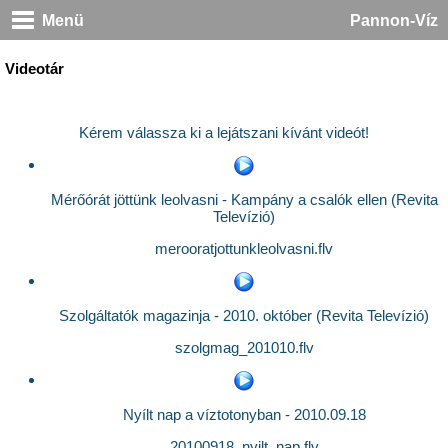
Menü
Pannon-Víz
Videotár
Kérem válassza ki a lejátszani kívánt videót!
Mérőórát jöttünk leolvasni - Kampány a csalók ellen (Revita
Televízió)
merooratjottunkleolvasni.flv
Szolgáltatók magazinja - 2010. október (Revita Televízió)
szolgmag_201010.flv
Nyílt nap a víztotonyban - 2010.09.18
20100918_nyilt_nap.flv